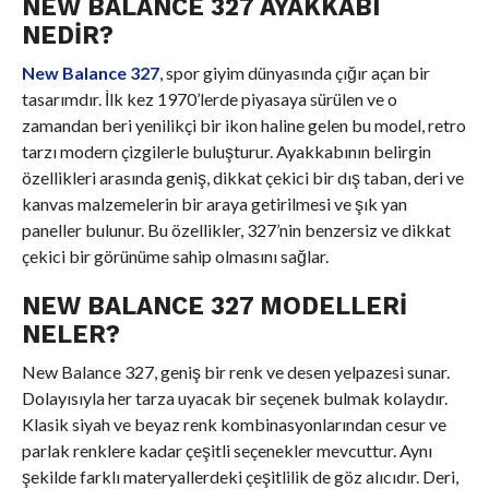
NEW BALANCE 327 AYAKKABI
NEDIR?
New Balance 327
, spor giyim dünyasında çığır açan bir
tasarımdır. İlk kez 1970’lerde piyasaya sürülen ve o
zamandan beri yenilikçi bir ikon haline gelen bu model, retro
tarzı modern çizgilerle buluşturur. Ayakkabının belirgin
özellikleri arasında geniş, dikkat çekici bir dış taban, deri ve
kanvas malzemelerin bir araya getirilmesi ve şık yan
paneller bulunur. Bu özellikler, 327’nin benzersiz ve dikkat
çekici bir görünüme sahip olmasını sağlar.
NEW BALANCE 327 MODELLERI
NELER?
New Balance 327, geniş bir renk ve desen yelpazesi sunar.
Dolayısıyla her tarza uyacak bir seçenek bulmak kolaydır.
Klasik siyah ve beyaz renk kombinasyonlarından cesur ve
parlak renklere kadar çeşitli seçenekler mevcuttur. Aynı
şekilde farklı materyallerdeki çeşitlilik de göz alıcıdır. Deri,