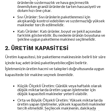
ürünlerde sızdırmazlık ve hava geçirmezlik
önemliyken granül ürünlerde tartım hassasiyeti ve
dolum hızı öne çıkar.
Sıvı Ürünler: Sıvı ürünlerin paketlenmesi için
akışkanlığı kontrol edebilen ve sızdırmazlığı yüksek
makineler tercih edilmelidir.
Katı Ürünler: Katı ürünler, boyut ve şekil açısından
farklılık gösterebilir. Bu nedenle ürünün boyutuna ve
şekline uygun paketleme makinesi seçilmelidir.
2. ÜRETIM KAPASITESI
Üretim kapasitesi, bir paketleme makinesinin belirli bir süre
içinde kaç adet ürünü paketleyebileceğini belirtir.
İşletmenizin üretim hacmi ve talepleri doğrultusunda uygun
kapasitede bir makine seçmek önemlidir.
Küçük Ölçekli Üretim: Günlük veya haftalık olarak
düşük miktarlarda üretim yapan işletmeler için
düşük kapasiteli makineler yeterli olabilir.
Orta ve Büyük Ölçekli Üretim: Yüksek miktarlarda
üretim yapan işletmeler, yüksek kapasiteli makineler
tercih etmelidir. Seçilecek makinenin, dakikada