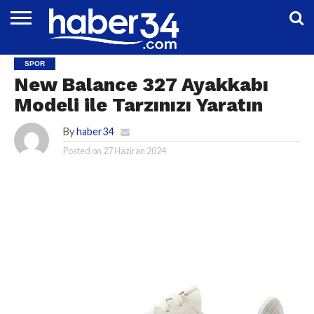
DÜNYA
EĞITIM
EKONOMI
GENEL
MAGAZIN
OTOMOTIV
SIYASET
SPOR
TEKNOLOJI
SPOR
New Balance 327 Ayakkabı
Modeli ile Tarzınızı Yaratın
By
haber34
Posted on
27 Haziran 2024