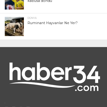
kabusa döndü
DÜNYA
Ruminant Hayvanlar Ne Yer?
.