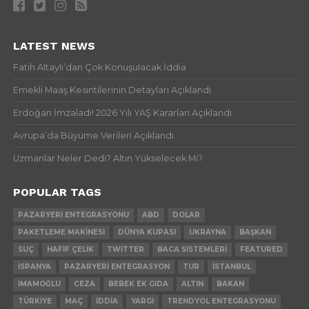
LATEST NEWS
Fatih Altaylı’dan Çok Konuşulacak İddia
Emekli Maaş Kesintilerinin Detayları Açıklandı
Erdoğan İmzaladı! 2026 Yılı YAŞ Kararları Açıklandı
Avrupa’da Büyüme Verileri Açıklandı
Uzmanlar Neler Dedi? Altın Yükselecek Mi?
POPULAR TAGS
PAZARYERI ENTEGRASYONU
ABD
DOLAR
PAKETLEME MAKINESI
DÜNYA KUPASI
UKRAYNA
BAŞKAN
SUÇ
HAFIF ÇELIK
TWITTER
BACA SISTEMLERI
FEATURED
İSPANYA
PAZARYERI ENTEGRASYON
TUR
İSTANBUL
İMAMOĞLU
CEZA
BEBEK EK GIDA
ALTIN
BAKAN
TÜRKIYE
MAÇ
İDDIA
YARGI
TRENDYOL ENTEGRASYONU