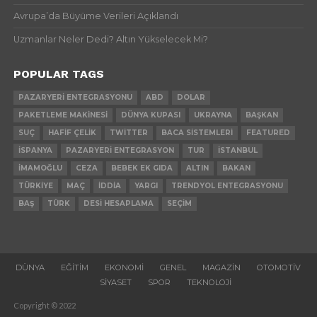
Avrupa’da Büyüme Verileri Açıklandı
Uzmanlar Neler Dedi? Altın Yükselecek Mi?
POPULAR TAGS
PAZARYERI ENTEGRASYONU
ABD
DOLAR
PAKETLEME MAKINESI
DÜNYA KUPASI
UKRAYNA
BAŞKAN
SUÇ
HAFIF ÇELIK
TWITTER
BACA SISTEMLERI
FEATURED
İSPANYA
PAZARYERI ENTEGRASYON
TUR
İSTANBUL
İMAMOĞLU
CEZA
BEBEK EK GIDA
ALTIN
BAKAN
TÜRKIYE
MAÇ
İDDIA
YARGI
TRENDYOL ENTEGRASYONU
BAŞ
TÜRK
DESI HESAPLAMA
SEÇIM
DÜNYA
EĞITIM
EKONOMI
GENEL
MAGAZIN
OTOMOTIV
SIYASET
SPOR
TEKNOLOJI
Copyright © 2022