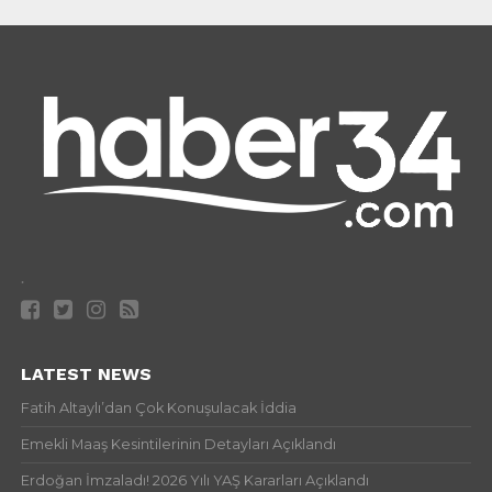
.
LATEST NEWS
Fatih Altaylı’dan Çok Konuşulacak İddia
Emekli Maaş Kesintilerinin Detayları Açıklandı
Erdoğan İmzaladı! 2026 Yılı YAŞ Kararları Açıklandı