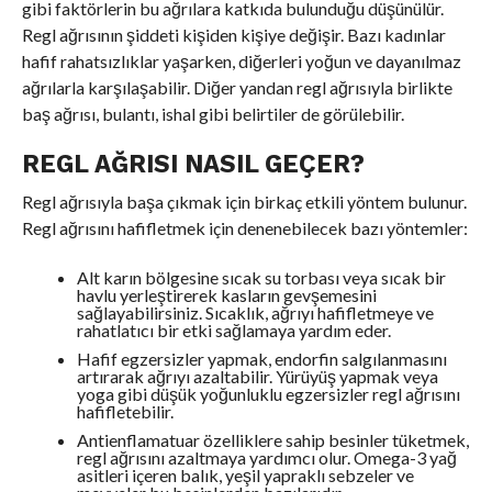
gibi faktörlerin bu ağrılara katkıda bulunduğu düşünülür.
Regl ağrısının şiddeti kişiden kişiye değişir. Bazı kadınlar
hafif rahatsızlıklar yaşarken, diğerleri yoğun ve dayanılmaz
ağrılarla karşılaşabilir. Diğer yandan regl ağrısıyla birlikte
baş ağrısı, bulantı, ishal gibi belirtiler de görülebilir.
REGL AĞRISI NASIL GEÇER?
Regl ağrısıyla başa çıkmak için birkaç etkili yöntem bulunur.
Regl ağrısını hafifletmek için denenebilecek bazı yöntemler:
Alt karın bölgesine sıcak su torbası veya sıcak bir
havlu yerleştirerek kasların gevşemesini
sağlayabilirsiniz. Sıcaklık, ağrıyı hafifletmeye ve
rahatlatıcı bir etki sağlamaya yardım eder.
Hafif egzersizler yapmak, endorfin salgılanmasını
artırarak ağrıyı azaltabilir. Yürüyüş yapmak veya
yoga gibi düşük yoğunluklu egzersizler regl ağrısını
hafifletebilir.
Antienflamatuar özelliklere sahip besinler tüketmek,
regl ağrısını azaltmaya yardımcı olur. Omega-3 yağ
asitleri içeren balık, yeşil yapraklı sebzeler ve