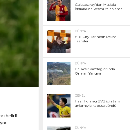
Galatasaray’dan Musiala
İddialarına Resmî Yalanlama
DÜNYA
Hull City Tarihinin Rekor
Transferi
DÜNYA
Balıkesir Kazdağları’nda
Orman Yangını
GENEL
Hazırlık maçı BVB için tam
anlamıyla kabusa döndü
ı belirli
yor.
DÜNYA