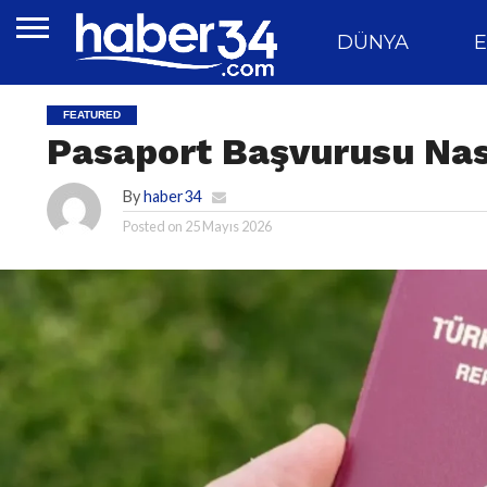
DÜNYA
E
FEATURED
Pasaport Başvurusu Nası
By
haber34
Posted on
25 Mayıs 2026