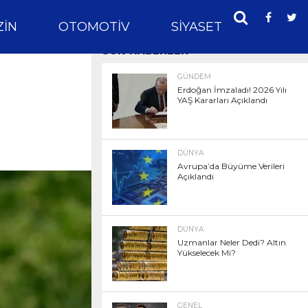
IN
OTOMOTIV
SIYASET
SPOR
SON HABERLER
GÜNDEM
Erdoğan İmzaladı! 2026 Yılı
YAŞ Kararları Açıklandı
DÜNYA
Avrupa’da Büyüme Verileri
Açıklandı
DÜNYA
Uzmanlar Neler Dedi? Altın
Yükselecek Mi?
GENEL