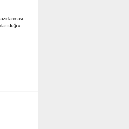
hazırlanması
mları doğru