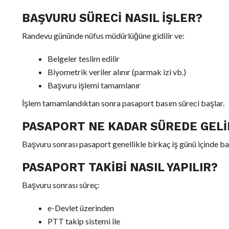
BAŞVURU SÜRECI NASIL İŞLER?
Randevu gününde nüfus müdürlüğüne gidilir ve:
Belgeler teslim edilir
Biyometrik veriler alınır (parmak izi vb.)
Başvuru işlemi tamamlanır
İşlem tamamlandıktan sonra pasaport basım süreci başlar.
PASAPORT NE KADAR SÜREDE GELI
Başvuru sonrası pasaport genellikle birkaç iş günü içinde bas
PASAPORT TAKIBI NASIL YAPILIR?
Başvuru sonrası süreç:
e-Devlet üzerinden
PTT takip sistemi ile