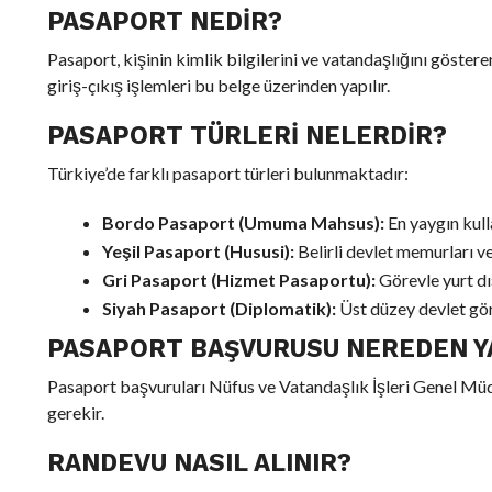
PASAPORT NEDIR?
Pasaport, kişinin kimlik bilgilerini ve vatandaşlığını göstere
giriş-çıkış işlemleri bu belge üzerinden yapılır.
PASAPORT TÜRLERI NELERDIR?
Türkiye’de farklı pasaport türleri bulunmaktadır:
Bordo Pasaport (Umuma Mahsus):
En yaygın kull
Yeşil Pasaport (Hususi):
Belirli devlet memurları ve 
Gri Pasaport (Hizmet Pasaportu):
Görevle yurt dış
Siyah Pasaport (Diplomatik):
Üst düzey devlet göre
PASAPORT BAŞVURUSU NEREDEN YA
Pasaport başvuruları Nüfus ve Vatandaşlık İşleri Genel Müdü
gerekir.
RANDEVU NASIL ALINIR?