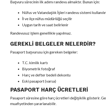
Başvuru sürecinin ilk adımı randevu almaktır. Bunun için:
Nüfus ve Vatandaşlık İşleri randevu sistemi kullanılır
İl ve ilçe nüfus müdürlüğü seçilir
Uygun tarih ve saat belirlenir
Randevusuz işlem genellikle yapılmaz.
GEREKLI BELGELER NELERDIR?
Pasaport başvurusu için gereken belgeler:
T.C. kimlik kartı
Biyometrik fotoğraf
Harç ve defter bedeli dekontu
Eski pasaport (varsa)
PASAPORT HARÇ ÜCRETLERI
Pasaport süresine göre harç ücretleri değişiklik gösterir. Ge
muafiyetinden yararlanabilir.