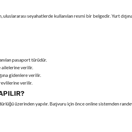
n, uluslararası seyahatlerde kullanılan resmi bir belgedir. Yurt dışın
anılan pasaport türüdür.
ailelerine verilir.
ına gidenlere verilir.
vlilerine verilir.
PILIR?
rlüğü üzerinden yapılır. Başvuru için önce online sistemden rande