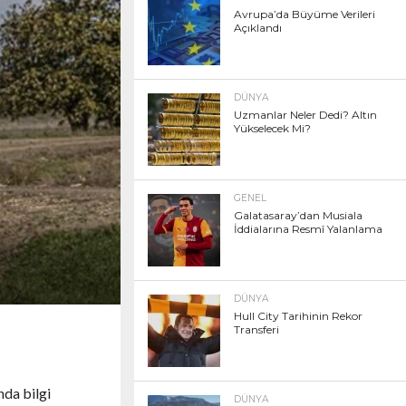
Avrupa’da Büyüme Verileri
Açıklandı
DÜNYA
Uzmanlar Neler Dedi? Altın
Yükselecek Mi?
GENEL
Galatasaray’dan Musiala
İddialarına Resmî Yalanlama
DÜNYA
Hull City Tarihinin Rekor
Transferi
nda bilgi
DÜNYA