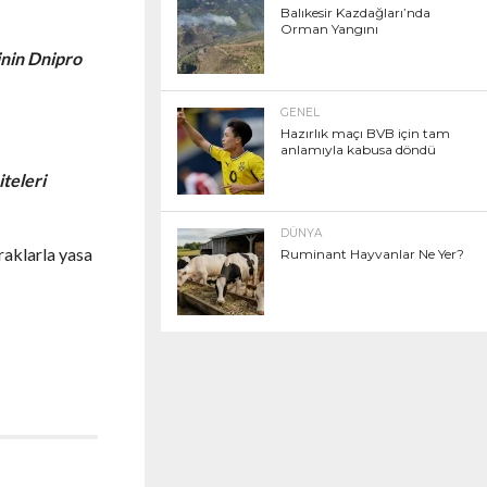
Balıkesir Kazdağları’nda
Orman Yangını
rinin Dnipro
GENEL
Hazırlık maçı BVB için tam
anlamıyla kabusa döndü
iteleri
DÜNYA
raklarla yasa
Ruminant Hayvanlar Ne Yer?