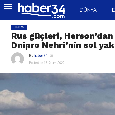
DÜNYA
E
DÜNYA
Rus güçleri, Herson’dan
Dnipro Nehri’nin sol yak
By
haber34
Posted on
16 Kasım 2022