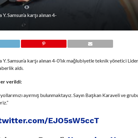
 Y. Samsun’a karşı alınan 4-
 Y. Samsun’a karşı alınan 4-0’lık mağlubiyetle teknik yönetici Lider
aberlik aldı.
r verildi:
k yollarımızı ayırmış bulunmaktayız. Sayın Başkan Karaveli ve gru
iz.”
.twitter.com/EJO5sW5ccT