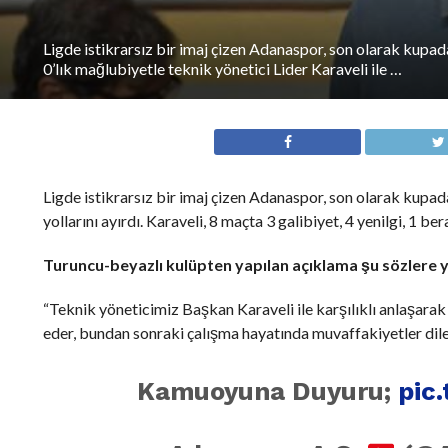
Ligde istikrarsız bir imaj çizen Adanaspor, son olarak kupada
0’lık mağlubiyetle teknik yönetici Lider Karaveli ile …
Ligde istikrarsız bir imaj çizen Adanaspor, son olarak kupada
yollarını ayırdı. Karaveli, 8 maçta 3 galibiyet, 4 yenilgi, 1 ber
Turuncu-beyazlı kulüpten yapılan açıklama şu sözlere ye
“Teknik yöneticimiz Başkan Karaveli ile karşılıklı anlaşara
eder, bundan sonraki çalışma hayatında muvaffakiyetler diler
Kamuoyuna Duyuru;
pic