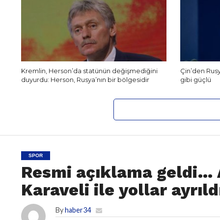
Kremlin, Herson’da statünün değişmediğini
Çin’den Rusya
duyurdu: Herson, Rusya’nın bir bölgesidir
gibi güçlü
SPOR
Resmi açıklama geldi…
Karaveli ile yollar ayrıld
By
haber34