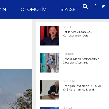
IN
OTOMOTIV
SIYASET
SPOR
SON HABERLER
GENEL
Fatih Altaylı’dan Çok
Konuşulacak İddia
EKONOMI
Emekli Maaş Kesintilerinin
Detayları Açıklandı
GÜNDEM
Erdoğan İmzaladı! 2026 Yılı
YAŞ Kararları Açıklandı
DÜNYA