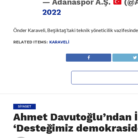
— Adanaspor A.Ş.
(@A
2022
Önder Karaveli, Beşiktaş’taki teknik yöneticilik vazifesinde i
RELATED ITEMS:
KARAVELI
SIYASET
Ahmet Davutoğlu’ndan İ
‘Desteğimiz demokrasid