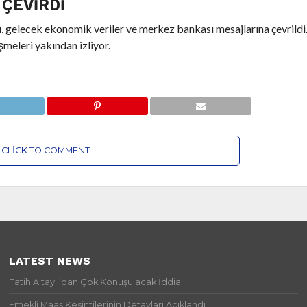
 ÇEVIRDI
, gelecek ekonomik veriler ve merkez bankası mesajlarına çevrildi. 
meleri yakından izliyor.
CLICK TO COMMENT
LATEST NEWS
Fatih Altaylı’dan Çok Konuşulacak İddia
Emekli Maaş Kesintilerinin Detayları Açıklandı