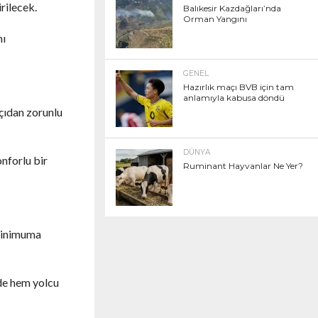
rilecek.
Balıkesir Kazdağları’nda
Orman Yangını
mı
GENEL
Hazırlık maçı BVB için tam
anlamıyla kabusa döndü
çıdan zorunlu
DÜNYA
onforlu bir
Ruminant Hayvanlar Ne Yer?
 minimuma
ede hem yolcu