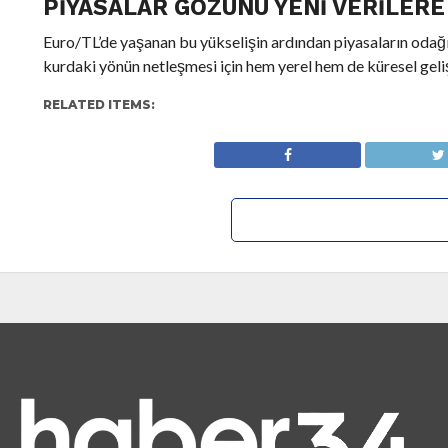
PIYASALAR GÖZÜNÜ YENI VERILERE
Euro/TL’de yaşanan bu yükselişin ardından piyasaların odağı
kurdaki yönün netleşmesi için hem yerel hem de küresel geliş
RELATED ITEMS: