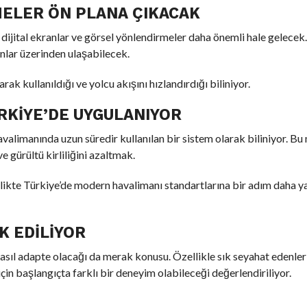
MELER ÖN PLANA ÇIKACAK
 dijital ekranlar ve görsel yönlendirmeler daha önemli hale gelecek.
ranlar üzerinden ulaşabilecek.
ak kullanıldığı ve yolcu akışını hızlandırdığı biliniyor.
RKIYE’DE UYGULANIYOR
valimanında uzun süredir kullanılan bir sistem olarak biliniyor. B
e gürültü kirliliğini azaltmak.
ikte Türkiye’de modern havalimanı standartlarına bir adım daha y
K EDILIYOR
sıl adapte olacağı da merak konusu. Özellikle sık seyahat edenlerin
çin başlangıçta farklı bir deneyim olabileceği değerlendiriliyor.