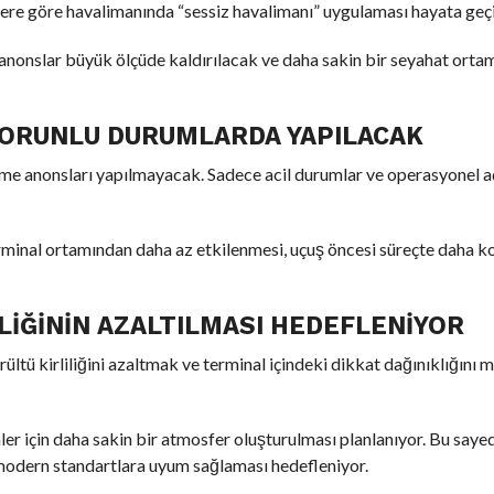
lere göre havalimanında “sessiz havalimanı” uygulaması hayata geçi
 anonslar büyük ölçüde kaldırılacak ve daha sakin bir seyahat orta
ORUNLU DURUMLARDA YAPILACAK
rme anonsları yapılmayacak. Sadece acil durumlar ve operasyonel a
terminal ortamından daha az etkilenmesi, uçuş öncesi süreçte daha k
LIĞININ AZALTILMASI HEDEFLENIYOR
rültü kirliliğini azaltmak ve terminal içindeki dikkat dağınıklığını
ler için daha sakin bir atmosfer oluşturulması planlanıyor. Bu say
modern standartlara uyum sağlaması hedefleniyor.