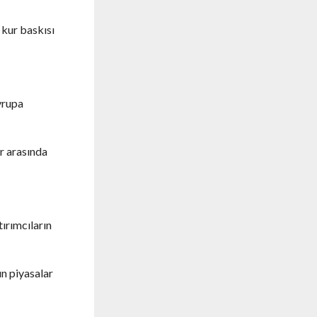
 kur baskısı
vrupa
er arasında
tırımcıların
ın piyasalar