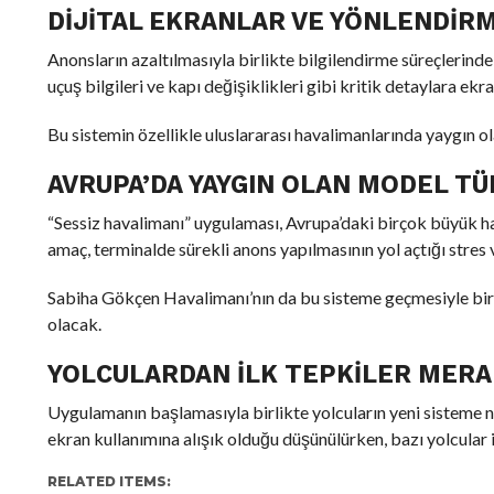
DIJITAL EKRANLAR VE YÖNLENDIR
Anonsların azaltılmasıyla birlikte bilgilendirme süreçlerinde
uçuş bilgileri ve kapı değişiklikleri gibi kritik detaylara ek
Bu sistemin özellikle uluslararası havalimanlarında yaygın olar
AVRUPA’DA YAYGIN OLAN MODEL TÜ
“Sessiz havalimanı” uygulaması, Avrupa’daki birçok büyük ha
amaç, terminalde sürekli anons yapılmasının yol açtığı stres v
Sabiha Gökçen Havalimanı’nın da bu sisteme geçmesiyle birl
olacak.
YOLCULARDAN İLK TEPKILER MERA
Uygulamanın başlamasıyla birlikte yolcuların yeni sisteme na
ekran kullanımına alışık olduğu düşünülürken, bazı yolcular i
RELATED ITEMS: