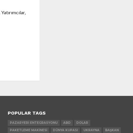
Yatırımcılar,
POPULAR TAGS
PAZARYERI ENTEGRASYONU
ABD
DOLAR
PAKETLEME MAKINESI
DÜNYA KUPASI
UKRAYNA
BAŞKAN