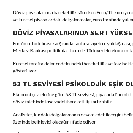
Döviz piyasalarında hareketlilik sürerken Euro/TL kuru yeni 
ve küresel piyasalardaki dalgalanmalar, euro tarafında yukarı
DÖVIZ PIYASALARINDA SERT YÜKSE
Euro’nun Türk lirası karşısında tarihi seviyelere yaklaşmas
Merkez Bankası politikaları hem de Türkiye’deki ekonomik gö
Küresel tarafta dolar endeksindeki hareketlilik ve faiz bekle
gösteriliyor.
53 TL SEVIYESI PSIKOLOJIK EŞIK
Ekonomi çevrelerine göre 53 TL seviyesi, piyasada önemli bir 
döviz talebinde kısa vadeli hareketliliği artırabilir.
Analistler, kurdaki dalgalanmanın devam edebileceğini belirt
üzerinde belirleyici olacağını ifade ediyor.