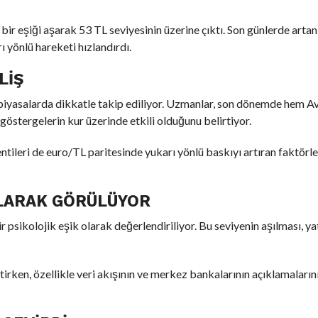
bir eşiği aşarak 53 TL seviyesinin üzerine çıktı. Son günlerde artan
 yönlü hareketi hızlandırdı.
LIŞ
ı, piyasalarda dikkatle takip ediliyor. Uzmanlar, son dönemde hem A
stergelerin kur üzerinde etkili olduğunu belirtiyor.
ntileri de euro/TL paritesinde yukarı yönlü baskıyı artıran faktörl
 OLARAK GÖRÜLÜYOR
psikolojik eşik olarak değerlendiriliyor. Bu seviyenin aşılması, ya
irken, özellikle veri akışının ve merkez bankalarının açıklamaların