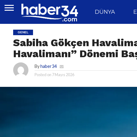
DÜNYA
E
GENEL
Sabiha Gökçen Havalima
Havalimanı” Dönemi Baş
By
haber34
Posted on
7 Mayıs 2026