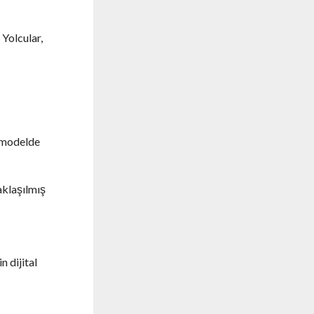
 Yolcular,
u modelde
aklaşılmış
 dijital