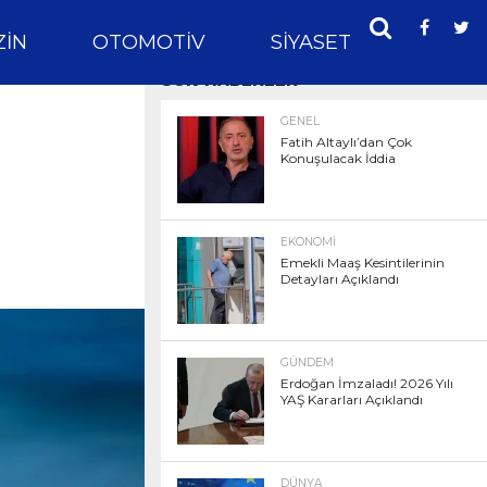
IN
OTOMOTIV
SIYASET
SPOR
SON HABERLER
GENEL
Fatih Altaylı’dan Çok
Konuşulacak İddia
EKONOMI
Emekli Maaş Kesintilerinin
Detayları Açıklandı
GÜNDEM
Erdoğan İmzaladı! 2026 Yılı
YAŞ Kararları Açıklandı
DÜNYA