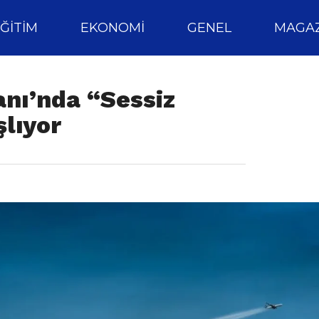
ĞITIM
EKONOMI
GENEL
MAGAZ
nı’nda “Sessiz
lıyor