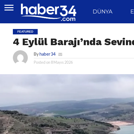
DÜNYA
E
FEATURED
4 Eylül Barajı’nda Sevin
By
haber34
Posted on
8 Mayıs 2026