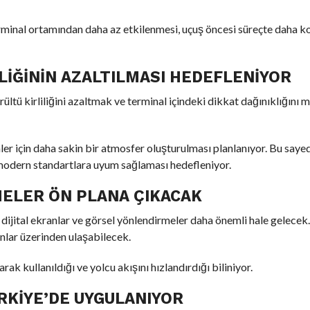
terminal ortamından daha az etkilenmesi, uçuş öncesi süreçte daha k
LIĞININ AZALTILMASI HEDEFLENIYOR
rültü kirliliğini azaltmak ve terminal içindeki dikkat dağınıklığını
ler için daha sakin bir atmosfer oluşturulması planlanıyor. Bu say
modern standartlara uyum sağlaması hedefleniyor.
MELER ÖN PLANA ÇIKACAK
 dijital ekranlar ve görsel yönlendirmeler daha önemli hale gelecek.
ranlar üzerinden ulaşabilecek.
ak kullanıldığı ve yolcu akışını hızlandırdığı biliniyor.
RKIYE’DE UYGULANIYOR