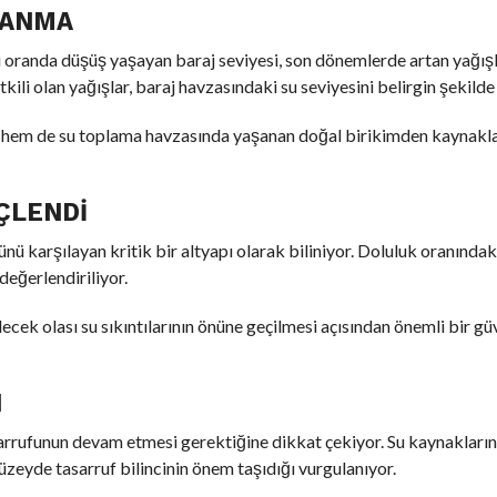
LANMA
i oranda düşüş yaşayan baraj seviyesi, son dönemlerde artan yağışl
kili olan yağışlar, baraj havzasındaki su seviyesini belirgin şekilde 
en hem de su toplama havzasında yaşanan doğal birikimden kaynakl
ÜÇLENDI
ünü karşılayan kritik bir altyapı olarak biliniyor. Doluluk oranındaki
değerlendiriliyor.
lecek olası su sıkıntılarının önüne geçilmesi açısından önemli bir g
I
asarrufunun devam etmesi gerektiğine dikkat çekiyor. Su kaynakların
üzeyde tasarruf bilincinin önem taşıdığı vurgulanıyor.