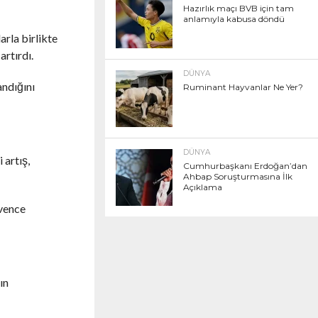
Hazırlık maçı BVB için tam
anlamıyla kabusa döndü
arla birlikte
artırdı.
DÜNYA
andığını
Ruminant Hayvanlar Ne Yer?
DÜNYA
 artış,
Cumhurbaşkanı Erdoğan’dan
Ahbap Soruşturmasına İlk
Açıklama
üvence
ın