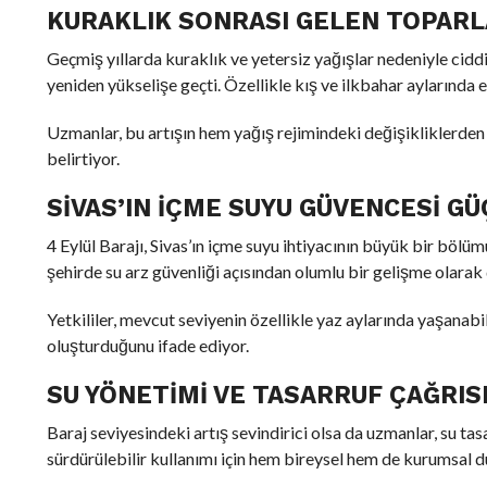
KURAKLIK SONRASI GELEN TOPAR
Geçmiş yıllarda kuraklık ve yetersiz yağışlar nedeniyle cidd
yeniden yükselişe geçti. Özellikle kış ve ilkbahar aylarında et
Uzmanlar, bu artışın hem yağış rejimindeki değişikliklerd
belirtiyor.
SIVAS’IN İÇME SUYU GÜVENCESI G
4 Eylül Barajı, Sivas’ın içme suyu ihtiyacının büyük bir bölüm
şehirde su arz güvenliği açısından olumlu bir gelişme olarak 
Yetkililer, mevcut seviyenin özellikle yaz aylarında yaşanabi
oluşturduğunu ifade ediyor.
SU YÖNETIMI VE TASARRUF ÇAĞRIS
Baraj seviyesindeki artış sevindirici olsa da uzmanlar, su t
sürdürülebilir kullanımı için hem bireysel hem de kurumsal d