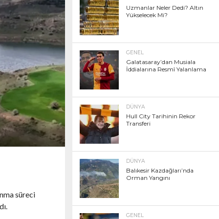
Uzmanlar Neler Dedi? Altın
Yükselecek Mi?
GENEL
Galatasaray’dan Musiala
İddialarına Resmî Yalanlama
DÜNYA
Hull City Tarihinin Rekor
Transferi
DÜNYA
Balıkesir Kazdağları’nda
Orman Yangını
lanma süreci
dı.
GENEL