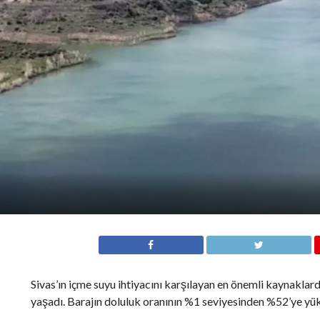
Sivas’ın içme suyu ihtiyacını karşılayan en önemli kaynaklardan
yaşadı. Barajın doluluk oranının %1 seviyesinden %52’ye yük