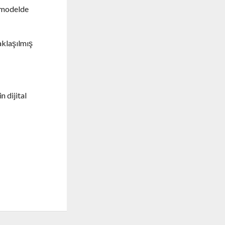
u modelde
aklaşılmış
 dijital