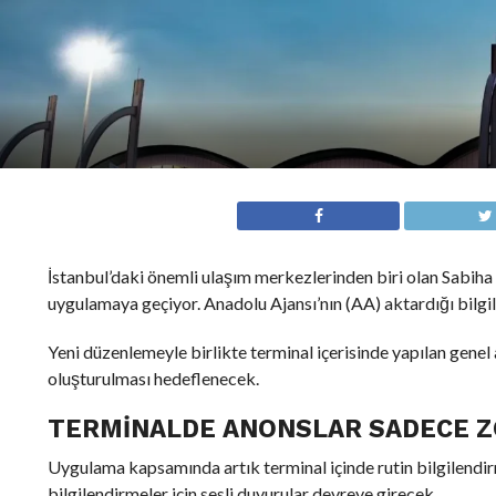
İstanbul’daki önemli ulaşım merkezlerinden biri olan Sabiha
uygulamaya geçiyor. Anadolu Ajansı’nın (AA) aktardığı bilgi
Yeni düzenlemeyle birlikte terminal içerisinde yapılan genel
oluşturulması hedeflenecek.
TERMINALDE ANONSLAR SADECE Z
Uygulama kapsamında artık terminal içinde rutin bilgilendi
bilgilendirmeler için sesli duyurular devreye girecek.