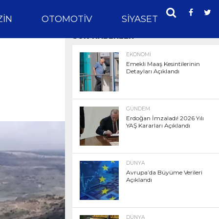
IN
OTOMOTIV
SIYASET
SPOR
SON HABERLER
EKONOMI
Emekli Maaş Kesintilerinin
Detayları Açıklandı
GÜNDEM
Erdoğan İmzaladı! 2026 Yılı
YAŞ Kararları Açıklandı
DÜNYA
Avrupa’da Büyüme Verileri
Açıklandı
DÜNYA