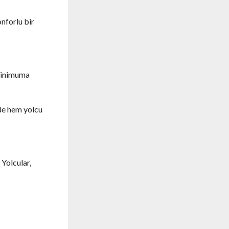
onforlu bir
 minimuma
ede hem yolcu
 Yolcular,