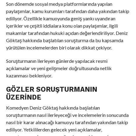
Son dönemde sosyal medya platformlarında yapılan
paylaşımlar, kamu kurumları tarafından daha yakından takip
ediliyor. Özellikle kamuoyunda geniş yankı uyandıran
içerikler ve çeşitli iddialara konu olan paylaşımlar, ilgili
makamlar tarafından hukuki açıdan değerlendiriliyor. Deniz
Göktaş hakkında başlatılan soruşturma da bu kapsamda
yürütülen incelemelerden biri olarak dikkat çekiyor.
Soruşturmanın ilerleyen günlerde yapılacak resmi
açıklamalar ve yeni gelişmeler doğrultusunda netlik
kazanması bekleniyor.
GÖZLER SORUŞTURMANIN
ÜZERINDE
Komedyen Deniz Göktaş hakkında başlatılan
soruşturmanın nasıl ilerleyeceği ve incelemelerin sonucunda
nasıl bir karar alınacağı kamuoyu tarafından yakından takip
ediliyor. Yetkililerden gelecek yeni açıklamalar,