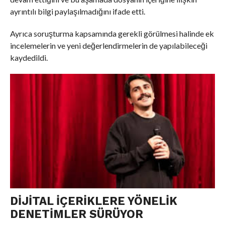
ayrıntılı bilgi paylaşılmadığını ifade etti.
Ayrıca soruşturma kapsamında gerekli görülmesi halinde ek
incelemelerin ve yeni değerlendirmelerin de yapılabileceği
kaydedildi.
DIJITAL İÇERIKLERE YÖNELIK
DENETIMLER SÜRÜYOR