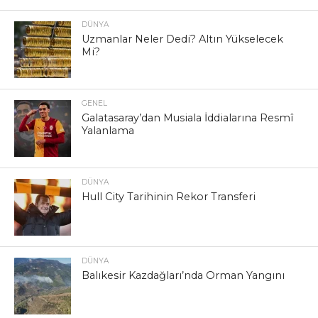
DÜNYA
Uzmanlar Neler Dedi? Altın Yükselecek
Mi?
GENEL
Galatasaray’dan Musiala İddialarına Resmî
Yalanlama
DÜNYA
Hull City Tarihinin Rekor Transferi
DÜNYA
Balıkesir Kazdağları’nda Orman Yangını