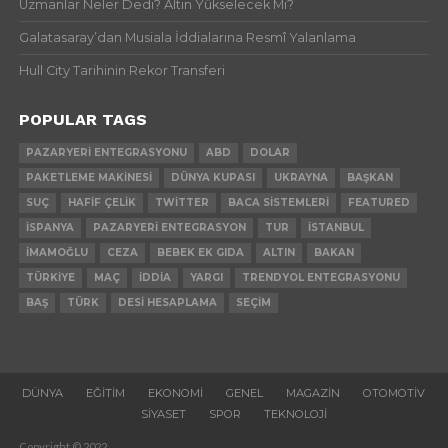
Uzmanlar Neler Dedi? Altın Yükselecek Mi?
Galatasaray’dan Musiala İddialarına Resmî Yalanlama
Hull City Tarihinin Rekor Transferi
POPULAR TAGS
PAZARYERI ENTEGRASYONU
ABD
DOLAR
PAKETLEME MAKINESI
DÜNYA KUPASI
UKRAYNA
BAŞKAN
SUÇ
HAFIF ÇELIK
TWITTER
BACA SISTEMLERI
FEATURED
İSPANYA
PAZARYERI ENTEGRASYON
TUR
İSTANBUL
İMAMOĞLU
CEZA
BEBEK EK GIDA
ALTIN
BAKAN
TÜRKIYE
MAÇ
İDDIA
YARGI
TRENDYOL ENTEGRASYONU
BAŞ
TÜRK
DESI HESAPLAMA
SEÇIM
DÜNYA
EĞITIM
EKONOMI
GENEL
MAGAZIN
OTOMOTIV
SIYASET
SPOR
TEKNOLOJI
Copyright © 2022