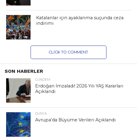
Katalanlar için ayaklanma suçunda ceza
indirimi
CLICK TO COMMENT
SON HABERLER
GÜNDEM
Erdoğan İmzaladı! 2026 Yılı YAŞ Kararları
Açıklandı
DÜNYA
Avrupa’da Büyüme Verileri Açıklandı