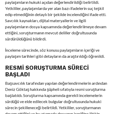
paylaşımların hukuki açıdan değerlendirildiği belirtildi.
Yetkililer, paylaşımlarda yer alan bazı ifadelerin suç teşkil
edip etmediğinin detaylı bir şekilde incelendiğini ifade etti.
Savcılık kaynakları, dijital materyallerin ve ilgili
paylaşımların dosya kapsamında değerlendirilmeye devam
ettiğini, soruşturmanın mevcut deliller doğrultusunda
sürdürüldüğünü bildirdi.
İnceleme sürecinde, söz konusu paylaşımların içeriği ve
paylaşım tarihleri gibi detayların da araştırıldığı öğrenildi.
RESMI SORUŞTURMA SÜRECI
BAŞLADI
Başsavcılık tarafından yapılan değerlendirmelerin ardından
Deniz Göktaş hakkında şüpheli sıfatıyla resmi soruşturma
başlatıldı. Soruşturma kapsamında gerekli incelemelerin
sürdüğü ve elde edilecek bulgular doğrultusunda hukuki
sürecin şekilleneceği belirtildi. Yetkililer, soruşturmanın
devam ettiğini ve bu aşamada dosyanın içeriğine ilişkin