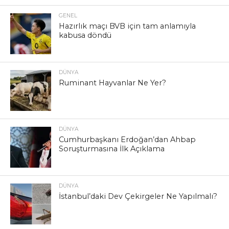
GENEL
Hazırlık maçı BVB için tam anlamıyla
kabusa döndü
DÜNYA
Ruminant Hayvanlar Ne Yer?
DÜNYA
Cumhurbaşkanı Erdoğan’dan Ahbap
Soruşturmasına İlk Açıklama
DÜNYA
İstanbul’daki Dev Çekirgeler Ne Yapılmalı?