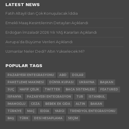
LATEST NEWS
Fatih Altaylı’dan Çok Konuşulacak İddia
Emekli Maaş Kesintilerinin Detayları Açıklandı
Erdoğan İmzaladı! 2026 Yılı YAŞ Kararları Açıklandı
Avrupa’da Büyüme Verileri Açıklandı
Uzmanlar Neler Dedi? Altın Yükselecek Mi?
POPULAR TAGS
PAZARYERI ENTEGRASYONU
ABD
DOLAR
PAKETLEME MAKINESI
DÜNYA KUPASI
UKRAYNA
BAŞKAN
SUÇ
HAFIF ÇELIK
TWITTER
BACA SISTEMLERI
FEATURED
İSPANYA
PAZARYERI ENTEGRASYON
TUR
İSTANBUL
İMAMOĞLU
CEZA
BEBEK EK GIDA
ALTIN
BAKAN
TÜRKIYE
MAÇ
İDDIA
YARGI
TRENDYOL ENTEGRASYONU
BAŞ
TÜRK
DESI HESAPLAMA
SEÇIM