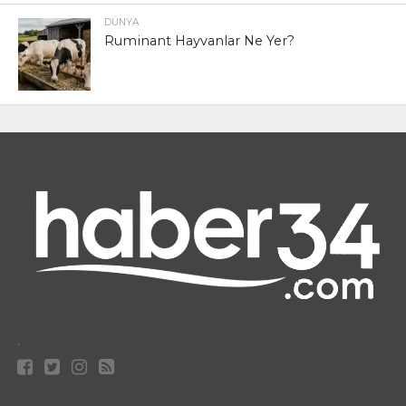
DÜNYA
Ruminant Hayvanlar Ne Yer?
.