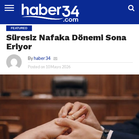
DÜNYA
EĞITIM
EKONOMI
GENEL
MAGAZIN
OTOMOTIV
SIYASET
SPOR
TEKNOLOJI
FEATURED
Süresiz Nafaka Dönemi Sona
Eriyor
By
haber34
Posted on
10 Mayıs 2026