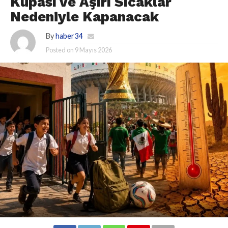
Kupası ve Aşırı Sıcaklar
Nedeniyle Kapanacak
By
haber34
Posted on
9 Mayıs 2026