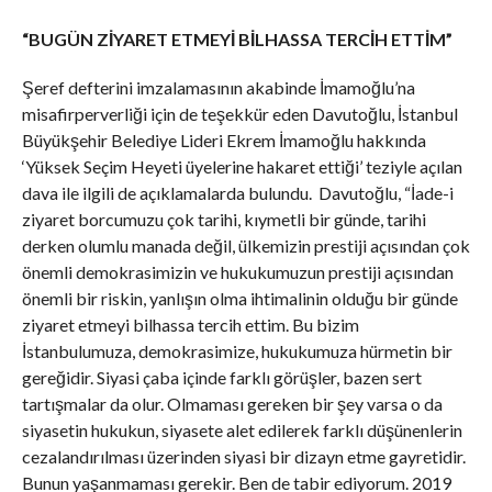
“BUGÜN ZİYARET ETMEYİ BİLHASSA TERCİH ETTİM”
Şeref defterini imzalamasının akabinde İmamoğlu’na
misafirperverliği için de teşekkür eden Davutoğlu, İstanbul
Büyükşehir Belediye Lideri Ekrem İmamoğlu hakkında
‘Yüksek Seçim Heyeti üyelerine hakaret ettiği’ teziyle açılan
dava ile ilgili de açıklamalarda bulundu. Davutoğlu, “İade-i
ziyaret borcumuzu çok tarihi, kıymetli bir günde, tarihi
derken olumlu manada değil, ülkemizin prestiji açısından çok
önemli demokrasimizin ve hukukumuzun prestiji açısından
önemli bir riskin, yanlışın olma ihtimalinin olduğu bir günde
ziyaret etmeyi bilhassa tercih ettim. Bu bizim
İstanbulumuza, demokrasimize, hukukumuza hürmetin bir
gereğidir. Siyasi çaba içinde farklı görüşler, bazen sert
tartışmalar da olur. Olmaması gereken bir şey varsa o da
siyasetin hukukun, siyasete alet edilerek farklı düşünenlerin
cezalandırılması üzerinden siyasi bir dizayn etme gayretidir.
Bunun yaşanmaması gerekir. Ben de tabir ediyorum. 2019