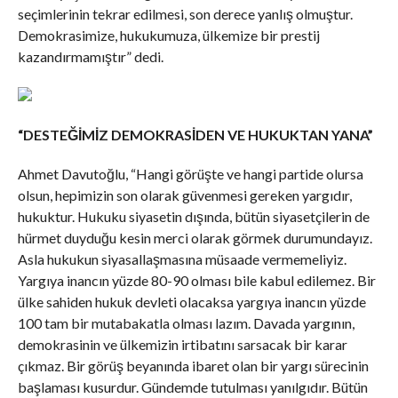
seçimlerinin tekrar edilmesi, son derece yanlış olmuştur.
Demokrasimize, hukukumuza, ülkemize bir prestij
kazandırmamıştır” dedi.
“DESTEĞİMİZ DEMOKRASİDEN VE HUKUKTAN YANA”
Ahmet Davutoğlu, “Hangi görüşte ve hangi partide olursa
olsun, hepimizin son olarak güvenmesi gereken yargıdır,
hukuktur. Hukuku siyasetin dışında, bütün siyasetçilerin de
hürmet duyduğu kesin merci olarak görmek durumundayız.
Asla hukukun siyasallaşmasına müsaade vermemeliyiz.
Yargıya inancın yüzde 80-90 olması bile kabul edilemez. Bir
ülke sahiden hukuk devleti olacaksa yargıya inancın yüzde
100 tam bir mutabakatla olması lazım. Davada yargının,
demokrasinin ve ülkemizin irtibatını sarsacak bir karar
çıkmaz. Bir görüş beyanında ibaret olan bir yargı sürecinin
başlaması kusurdur. Gündemde tutulması yanılgıdır. Bütün