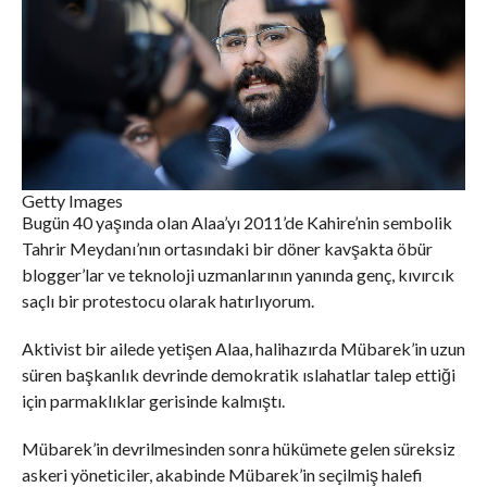
Getty Images
Bugün 40 yaşında olan Alaa’yı 2011’de Kahire’nin sembolik
Tahrir Meydanı’nın ortasındaki bir döner kavşakta öbür
blogger’lar ve teknoloji uzmanlarının yanında genç, kıvırcık
saçlı bir protestocu olarak hatırlıyorum.
Aktivist bir ailede yetişen Alaa, halihazırda Mübarek’in uzun
süren başkanlık devrinde demokratik ıslahatlar talep ettiği
için parmaklıklar gerisinde kalmıştı.
Mübarek’in devrilmesinden sonra hükümete gelen süreksiz
askeri yöneticiler, akabinde Mübarek’in seçilmiş halefi