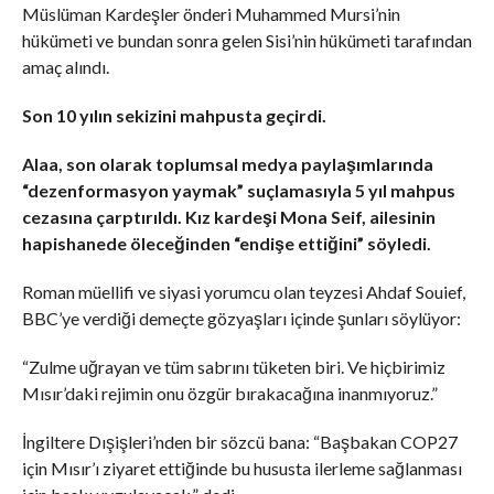
Müslüman Kardeşler önderi Muhammed Mursi’nin
hükümeti ve bundan sonra gelen Sisi’nin hükümeti tarafından
amaç alındı.
Son 10 yılın sekizini mahpusta geçirdi.
Alaa, son olarak toplumsal medya paylaşımlarında
“dezenformasyon yaymak” suçlamasıyla 5 yıl mahpus
cezasına çarptırıldı. Kız kardeşi Mona Seif, ailesinin
hapishanede öleceğinden “endişe ettiğini” söyledi.
Roman müellifi ve siyasi yorumcu olan teyzesi Ahdaf Souief,
BBC’ye verdiği demeçte gözyaşları içinde şunları söylüyor:
“Zulme uğrayan ve tüm sabrını tüketen biri. Ve hiçbirimiz
Mısır’daki rejimin onu özgür bırakacağına inanmıyoruz.”
İngiltere Dışişleri’nden bir sözcü bana: “Başbakan COP27
için Mısır’ı ziyaret ettiğinde bu hususta ilerleme sağlanması