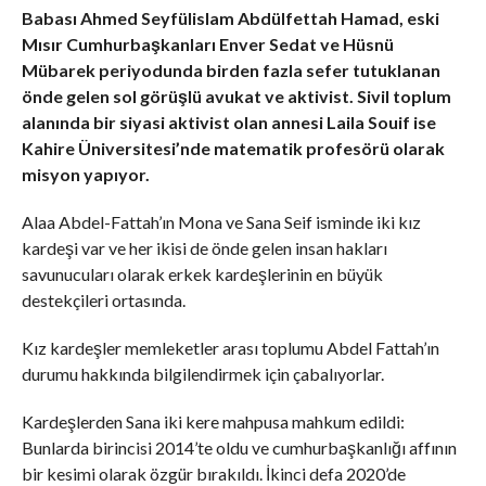
Babası Ahmed Seyfülislam Abdülfettah Hamad, eski
Mısır Cumhurbaşkanları Enver Sedat ve Hüsnü
Mübarek periyodunda birden fazla sefer tutuklanan
önde gelen sol görüşlü avukat ve aktivist. Sivil toplum
alanında bir siyasi aktivist olan annesi Laila Souif ise
Kahire Üniversitesi’nde matematik profesörü olarak
misyon yapıyor.
Alaa Abdel-Fattah’ın Mona ve Sana Seif isminde iki kız
kardeşi var ve her ikisi de önde gelen insan hakları
savunucuları olarak erkek kardeşlerinin en büyük
destekçileri ortasında.
Kız kardeşler memleketler arası toplumu Abdel Fattah’ın
durumu hakkında bilgilendirmek için çabalıyorlar.
Kardeşlerden Sana iki kere mahpusa mahkum edildi:
Bunlarda birincisi 2014’te oldu ve cumhurbaşkanlığı affının
bir kesimi olarak özgür bırakıldı. İkinci defa 2020’de