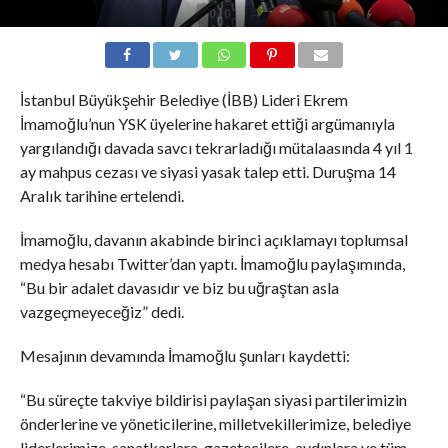
İstanbul Büyükşehir Belediye (İBB) Lideri Ekrem
İmamoğlu’nun YSK üyelerine hakaret ettiği argümanıyla
yargılandığı davada savcı tekrarladığı mütalaasında 4 yıl 1
ay mahpus cezası ve siyasi yasak talep etti. Duruşma 14
Aralık tarihine ertelendi.
İmamoğlu, davanın akabinde birinci açıklamayı toplumsal
medya hesabı Twitter’dan yaptı. İmamoğlu paylaşımında,
“Bu bir adalet davasıdır ve biz bu uğraştan asla
vazgeçmeyeceğiz” dedi.
Mesajının devamında İmamoğlu şunları kaydetti:
“Bu süreçte takviye bildirisi paylaşan siyasi partilerimizin
önderlerine ve yöneticilerine, milletvekillerimize, belediye
liderlerimize, sanatkarlara, gazetecilere, aydınlara ve tüm