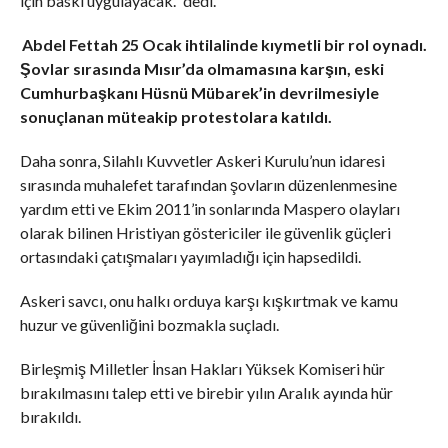
için baskı uygulayacak.” dedi.
Abdel Fettah 25 Ocak ihtilalinde kıymetli bir rol oynadı.
Şovlar sırasında Mısır’da olmamasına karşın, eski
Cumhurbaşkanı Hüsnü Mübarek’in devrilmesiyle
sonuçlanan müteakip protestolara katıldı.
Daha sonra, Silahlı Kuvvetler Askeri Kurulu’nun idaresi
sırasında muhalefet tarafından şovların düzenlenmesine
yardım etti ve Ekim 2011’in sonlarında Maspero olayları
olarak bilinen Hristiyan göstericiler ile güvenlik güçleri
ortasındaki çatışmaları yayımladığı için hapsedildi.
Askeri savcı, onu halkı orduya karşı kışkırtmak ve kamu
huzur ve güvenliğini bozmakla suçladı.
Birleşmiş Milletler İnsan Hakları Yüksek Komiseri hür
bırakılmasını talep etti ve birebir yılın Aralık ayında hür
bırakıldı.