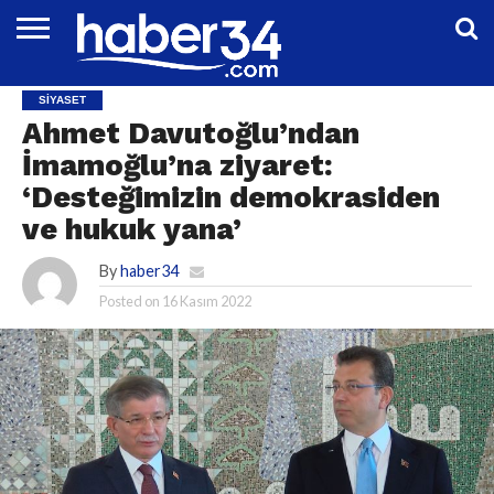
DÜNYA
EĞITIM
EKONOMI
GENEL
MAGAZIN
OTOMOTIV
SIYASET
SPOR
TEKNOLOJI
SIYASET
Ahmet Davutoğlu’ndan
İmamoğlu’na ziyaret:
‘Desteğimizin demokrasiden
ve hukuk yana’
By
haber34
Posted on
16 Kasım 2022