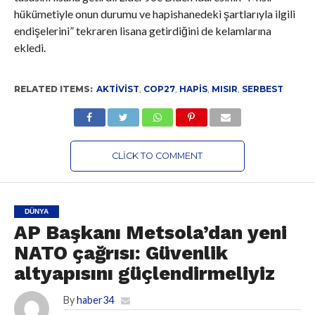
hükümetiyle onun durumu ve hapishanedeki şartlarıyla ilgili
endişelerini” tekraren lisana getirdiğini de kelamlarına
ekledi.
RELATED ITEMS:
AKTIVIST
,
COP27
,
HAPIS
,
MISIR
,
SERBEST
CLICK TO COMMENT
DÜNYA
AP Başkanı Metsola’dan yeni
NATO çağrısı: Güvenlik
altyapısını güçlendirmeliyiz
By
haber34