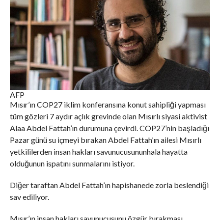
AFP
Mısır’ın COP27 iklim konferansına konut sahipliği yapması
tüm gözleri 7 aydır açlık grevinde olan Mısırlı siyasi aktivist
Alaa Abdel Fattah’ın durumuna çevirdi. COP27’nin başladığı
Pazar günü su içmeyi bırakan Abdel Fattah’ın ailesi Mısırlı
yetkililerden insan hakları savunucusununhala hayatta
olduğunun ispatını sunmalarını istiyor.
Diğer taraftan Abdel Fattah’ın hapishanede zorla beslendiği
sav ediliyor.
Mısır’ın insan hakları savunucusunu özgür bırakması