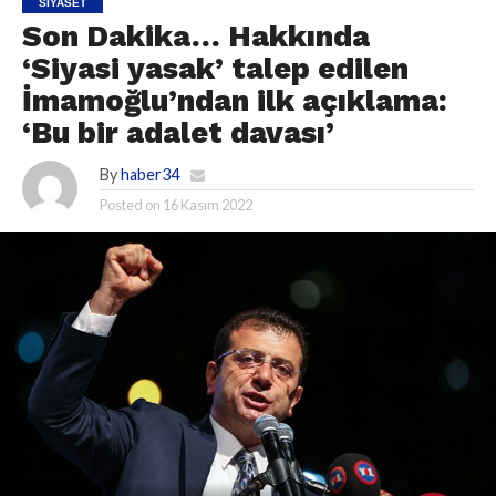
SIYASET
Son Dakika… Hakkında
‘Siyasi yasak’ talep edilen
İmamoğlu’ndan ilk açıklama:
‘Bu bir adalet davası’
By
haber34
Posted on
16 Kasım 2022