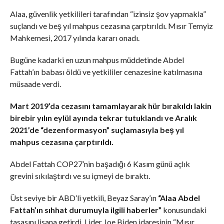
Alaa, güvenlik yetkilileri tarafından “izinsiz şov yapmakla”
suçlandı ve beş yıl mahpus cezasına çarptırıldı. Mısır Temyiz
Mahkemesi, 2017 yılında kararı onadı.
Bugüne kadarki en uzun mahpus müddetinde Abdel
Fattah’ın babası öldü ve yetkililer cenazesine katılmasına
müsaade verdi.
Mart 2019’da cezasını tamamlayarak hür bırakıldı lakin
birebir yılın eylül ayında tekrar tutuklandı ve Aralık
2021’de “dezenformasyon” suçlamasıyla beş yıl
mahpus cezasına çarptırıldı.
Abdel Fattah COP27’nin başadığı 6 Kasım günü açlık
grevini sıkılaştırdı ve su içmeyi de bıraktı.
Üst seviye bir ABD’li yetkili, Beyaz Saray’ın
“Alaa Abdel
Fattah’ın sıhhat durumuyla ilgili haberler”
konusundaki
tasasını lisana getirdi. Lider Joe Biden idaresinin “Mısır