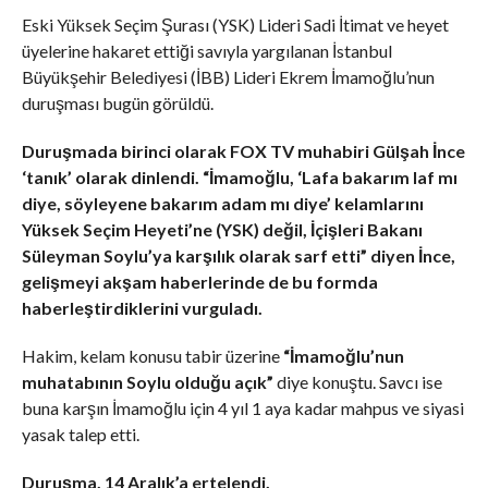
Eski Yüksek Seçim Şurası (YSK) Lideri Sadi İtimat ve heyet
üyelerine hakaret ettiği savıyla yargılanan İstanbul
Büyükşehir Belediyesi (İBB) Lideri Ekrem İmamoğlu’nun
duruşması bugün görüldü.
Duruşmada birinci olarak FOX TV muhabiri Gülşah İnce
‘tanık’ olarak dinlendi. “İmamoğlu, ‘Lafa bakarım laf mı
diye, söyleyene bakarım adam mı diye’ kelamlarını
Yüksek Seçim Heyeti’ne (YSK) değil, İçişleri Bakanı
Süleyman Soylu’ya karşılık olarak sarf etti” diyen İnce,
gelişmeyi akşam haberlerinde de bu formda
haberleştirdiklerini vurguladı.
Hakim, kelam konusu tabir üzerine
“İmamoğlu’nun
muhatabının Soylu olduğu açık”
diye konuştu. Savcı ise
buna karşın İmamoğlu için 4 yıl 1 aya kadar mahpus ve siyasi
yasak talep etti.
Duruşma, 14 Aralık’a ertelendi.