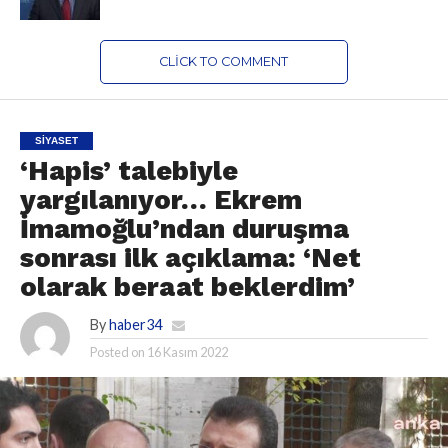
CLICK TO COMMENT
SIYASET
‘Hapis’ talebiyle
yargılanıyor… Ekrem
İmamoğlu’ndan duruşma
sonrası ilk açıklama: ‘Net
olarak beraat beklerdim’
By
haber34
Posted on
16 Kasım 2022