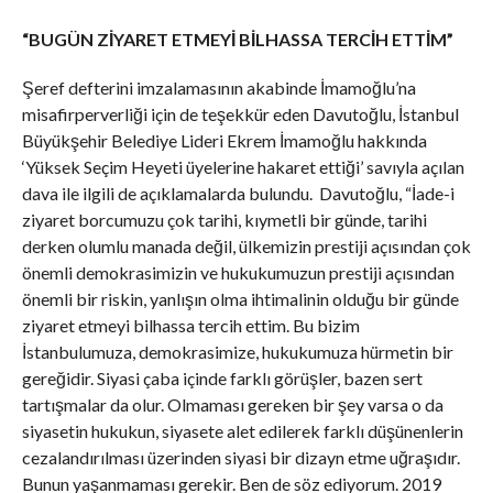
“BUGÜN ZİYARET ETMEYİ BİLHASSA TERCİH ETTİM”
Şeref defterini imzalamasının akabinde İmamoğlu’na
misafirperverliği için de teşekkür eden Davutoğlu, İstanbul
Büyükşehir Belediye Lideri Ekrem İmamoğlu hakkında
‘Yüksek Seçim Heyeti üyelerine hakaret ettiği’ savıyla açılan
dava ile ilgili de açıklamalarda bulundu. Davutoğlu, “İade-i
ziyaret borcumuzu çok tarihi, kıymetli bir günde, tarihi
derken olumlu manada değil, ülkemizin prestiji açısından çok
önemli demokrasimizin ve hukukumuzun prestiji açısından
önemli bir riskin, yanlışın olma ihtimalinin olduğu bir günde
ziyaret etmeyi bilhassa tercih ettim. Bu bizim
İstanbulumuza, demokrasimize, hukukumuza hürmetin bir
gereğidir. Siyasi çaba içinde farklı görüşler, bazen sert
tartışmalar da olur. Olmaması gereken bir şey varsa o da
siyasetin hukukun, siyasete alet edilerek farklı düşünenlerin
cezalandırılması üzerinden siyasi bir dizayn etme uğraşıdır.
Bunun yaşanmaması gerekir. Ben de söz ediyorum. 2019