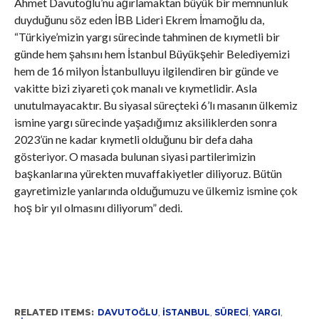
Ahmet Davutoğlu’nu ağırlamaktan büyük bir memnunluk
duyduğunu söz eden İBB Lideri Ekrem İmamoğlu da,
“Türkiye’mizin yargı sürecinde tahminen de kıymetli bir
günde hem şahsını hem İstanbul Büyükşehir Belediyemizi
hem de 16 milyon İstanbulluyu ilgilendiren bir günde ve
vakitte bizi ziyareti çok manalı ve kıymetlidir. Asla
unutulmayacaktır. Bu siyasal süreçteki 6’lı masanın ülkemiz
ismine yargı sürecinde yaşadığımız aksiliklerden sonra
2023’ün ne kadar kıymetli olduğunu bir defa daha
gösteriyor. O masada bulunan siyasi partilerimizin
başkanlarına yürekten muvaffakiyetler diliyoruz. Bütün
gayretimizle yanlarında olduğumuzu ve ülkemiz ismine çok
hoş bir yıl olmasını diliyorum” dedi.
RELATED ITEMS:
DAVUTOĞLU
,
İSTANBUL
,
SÜRECI
,
YARGI
,