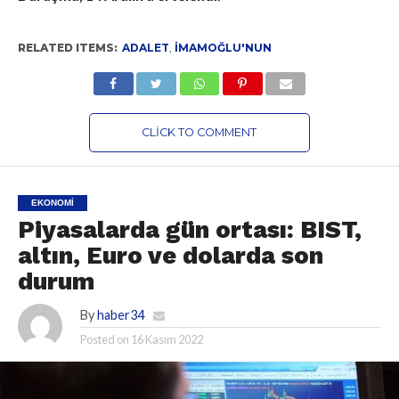
RELATED ITEMS:
ADALET
,
İMAMOĞLU'NUN
CLICK TO COMMENT
EKONOMI
Piyasalarda gün ortası: BIST,
altın, Euro ve dolarda son
durum
By
haber34
Posted on
16 Kasım 2022