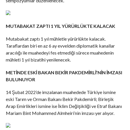
sempozyumlar düzenlenecek.
MUTABAKAT ZAPTI 1 YIL YÜRÜRLÜKTE KALACAK
Mutabakat zaptı 1 yıl mühletle yürürlükte kalacak.
Taraflardan biri en az 6 ay evvelden diplomatik kanallar
aracılığı ile muahedeyi fes etmediği sürece muahedenin
mühleti 1 yıl bizatihi yenilenecek.
METİNDE ESKİ BAKAN BEKİR PAKDEMİRLİ’NİN İMZASI
BULUNUYOR
14 Şubat 2022’de imzalanan muahedede Türkiye ismine
eski Tarım ve Orman Bakanı Bekir Pakdemirli; Birleşik
Arap Emirlikleri ismine ise İklim Değişikliği ve Etraf Bakanı
Mariam Bint Mohammed Almheiri’nin imzası yer alıyor.