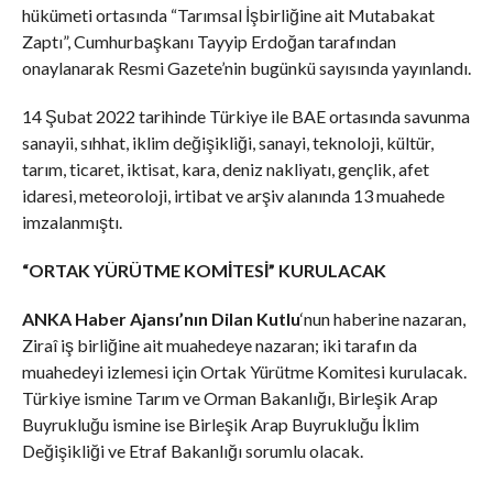
hükümeti ortasında “Tarımsal İşbirliğine ait Mutabakat
Zaptı”, Cumhurbaşkanı Tayyip Erdoğan tarafından
onaylanarak Resmi Gazete’nin bugünkü sayısında yayınlandı.
14 Şubat 2022 tarihinde Türkiye ile BAE ortasında savunma
sanayii, sıhhat, iklim değişikliği, sanayi, teknoloji, kültür,
tarım, ticaret, iktisat, kara, deniz nakliyatı, gençlik, afet
idaresi, meteoroloji, irtibat ve arşiv alanında 13 muahede
imzalanmıştı.
“ORTAK YÜRÜTME KOMİTESİ” KURULACAK
ANKA Haber Ajansı’nın Dilan Kutlu
‘nun haberine nazaran,
Ziraî iş birliğine ait muahedeye nazaran; iki tarafın da
muahedeyi izlemesi için Ortak Yürütme Komitesi kurulacak.
Türkiye ismine Tarım ve Orman Bakanlığı, Birleşik Arap
Buyrukluğu ismine ise Birleşik Arap Buyrukluğu İklim
Değişikliği ve Etraf Bakanlığı sorumlu olacak.