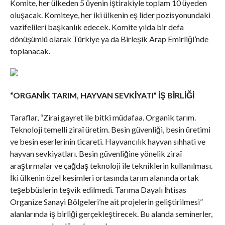
Komite, her ülkeden 5 üyenin iştirakiyle toplam 10 üyeden
oluşacak. Komiteye, her iki ülkenin eş lider pozisyonundaki
vazifelileri başkanlık edecek. Komite yılda bir defa
dönüşümlü olarak Türkiye ya da Birleşik Arap Emirliği’nde
toplanacak.
“ORGANİK TARIM, HAYVAN SEVKİYATI” İŞ BİRLİĞİ
Taraflar, “Zirai gayret ile bitki müdafaa. Organik tarım.
Teknoloji temelli ziraî üretim. Besin güvenliği, besin üretimi
ve besin eserlerinin ticareti. Hayvancılık hayvan sıhhati ve
hayvan sevkiyatları. Besin güvenliğine yönelik ziraî
araştırmalar ve çağdaş teknoloji ile tekniklerin kullanılması.
İki ülkenin özel kesimleri ortasında tarım alanında ortak
teşebbüslerin teşvik edilmedi. Tarıma Dayalı İhtisas
Organize Sanayi Bölgeleri’ne ait projelerin geliştirilmesi”
alanlarında iş birliği gerçekleştirecek. Bu alanda seminerler,