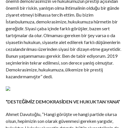
önemli demokrasimizin ve hukukumuzun prestiji açısından
önemli bir riskin, yanlışın olma ihtimalinin olduğu bir günde
ziyaret etmeyi bilhassa tercih ettim. Bu bizim
İstanbulumuza, demokrasimize, hukukumuza hürmetin bir
gereğidir. Siyasi çaba içinde farklı görüşler, bazen sert
tartışmalar da olur. Olmaması gereken bir şey varsa o da
siyasetin hukukun, siyasete alet edilerek farklı düşünenlerin
cezalandırılması üzerinden siyasi bir dizayn etme gayretidir.
Bunun yaşanmaması gerekir. Ben de tabir ediyorum. 2019
seçimlerinin tekrar edilmesi, son derece yanlış olmuştur.
Demokrasimize, hukukumuza, ülkemize bir prestij
kazandırmamıştır” dedi.
“DESTEĞİMİZ DEMOKRASİDEN VE HUKUKTAN YANA”
Ahmet Davutoğlu, “Hangi görüşte ve hangi partide olursa
olsun, hepimizin son olarak güvenmesi gereken yargıdır,
hukuktur. Hukuku siyasetin dışında, bütün siyasetçilerin de