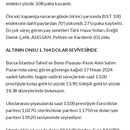
endeksi yüzde 3,08 paha kazandı.
Önceki kapanışa nazaran günün birinci yarısında BIST 100
endeksine dahil paylardan 70’i yükseldi, 27’si paha kaybetti.
En çok süreç gören pay senetleri Türk Hava Yolları, Ereğli
Demir Çelik, ASELSAN, Petkim ve Kardemir (D) oldu.
ALTININ ONSU 1.764 DOLAR SEVİYESİNDE
Borsa İstanbul Tahvil ve Bono Piyasası Kesin Alım Satım
Pazarı’nda süreç gören gösterge kağıdı 17 Nisan 2024
vadeli tahvilin, bugün valörlü süreçlerinin saat 13.00
prestijiyle kolay getirisi yüzde 13,90, bileşik getirisi yüzde
14,38 düzeylerinde bulunuyor.
Uluslararası piyasalarda saat 13.00 prestijiyle Euro/dolar
paritesi 1,0270, sterlin/dolar paritesi 1,1750 ve dolar/yen
paritesi 139,20 seviyesinde seyrediyor.
İstanbul hür piyasada dolar 18,5690 liradan, Euro 19,0780