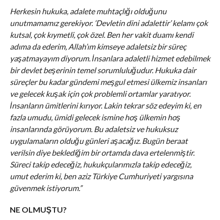
Herkesin hukuka, adalete muhtaçlığı olduğunu
unutmamamız gerekiyor. ‘Devletin dini adalettir’ kelamı çok
kutsal, çok kıymetli, çok özel. Ben her vakit duamı kendi
adıma da ederim, Allah’ım kimseye adaletsiz bir süreç
yaşatmayayım diyorum. İnsanlara adaletli hizmet edebilmek
bir devlet beşerinin temel sorumluluğudur. Hukuka dair
süreçler bu kadar gündemi meşgul etmesi ülkemiz insanları
ve gelecek kuşak için çok problemli ortamlar yaratıyor.
İnsanların ümitlerini kırıyor. Lakin tekrar söz edeyim ki, en
fazla umudu, ümidi gelecek ismine hoş ülkemin hoş
insanlarında görüyorum. Bu adaletsiz ve hukuksuz
uygulamaların olduğu günleri aşacağız. Bugün beraat
verilsin diye beklediğim bir ortamda dava ertelenmiştir.
Süreci takip edeceğiz, hukukçularımızla takip edeceğiz,
umut ederim ki, ben aziz Türkiye Cumhuriyeti yargısına
güvenmek istiyorum.”
NE OLMUŞTU?