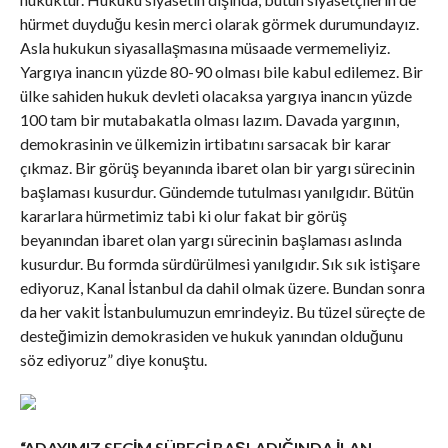
hürmet duyduğu kesin merci olarak görmek durumundayız.
Asla hukukun siyasallaşmasına müsaade vermemeliyiz.
Yargıya inancın yüzde 80-90 olması bile kabul edilemez. Bir
ülke sahiden hukuk devleti olacaksa yargıya inancın yüzde
100 tam bir mutabakatla olması lazım. Davada yargının,
demokrasinin ve ülkemizin irtibatını sarsacak bir karar
çıkmaz. Bir görüş beyanında ibaret olan bir yargı sürecinin
başlaması kusurdur. Gündemde tutulması yanılgıdır. Bütün
kararlara hürmetimiz tabi ki olur fakat bir görüş
beyanından ibaret olan yargı sürecinin başlaması aslında
kusurdur. Bu formda sürdürülmesi yanılgıdır. Sık sık istişare
ediyoruz, Kanal İstanbul da dahil olmak üzere. Bundan sonra
da her vakit İstanbulumuzun emrindeyiz. Bu tüzel süreçte de
desteğimizin demokrasiden ve hukuk yanından olduğunu
söz ediyoruz” diye konuştu.
“ADAYIMIZ SEÇİM SÜRECİ BAŞLADIĞINDA İLAN