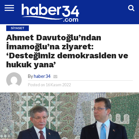
DÜNYA
EĞITIM
EKONOMI
GENEL
MAGAZIN
OTOMOTIV
SIYASET
SPOR
TEKNOLOJI
SIYASET
Ahmet Davutoğlu’ndan
İmamoğlu’na ziyaret:
‘Desteğimiz demokrasiden ve
hukuk yana’
By
haber34
Posted on
16 Kasım 2022