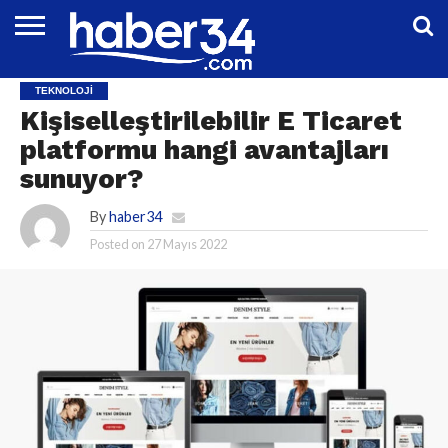
DÜNYA
EĞITIM
EKONOMI
GENEL
MAGAZIN
OTOMOTIV
SIYASET
SPOR
TEKNOLOJI
TEKNOLOJI
Kişiselleştirilebilir E Ticaret
platformu hangi avantajları
sunuyor?
By
haber34
Posted on
27 Mayıs 2022