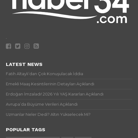
.
LATEST NEWS
Fatih Altaylı’dan Çok Konuşulacak İddia
Emekli Maaş Kesintilerinin Detayları Açıklandı
Erdoğan İmzaladı! 2026 Yılı YAŞ Kararları Açıklandı
Avrupa’da Büyüme Verileri Açıklandı
Uzmanlar Neler Dedi? Altın Yükselecek Mi?
POPULAR TAGS