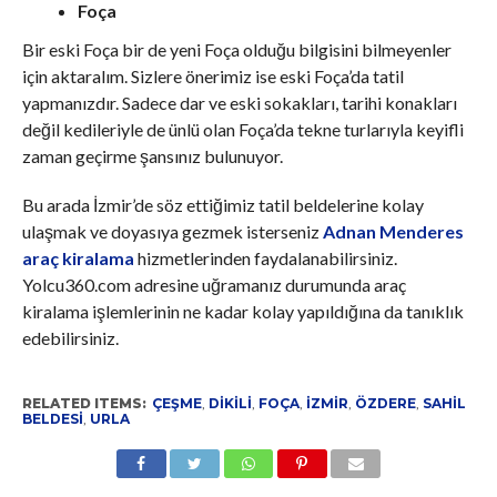
Foça
Bir eski Foça bir de yeni Foça olduğu bilgisini bilmeyenler
için aktaralım. Sizlere önerimiz ise eski Foça’da tatil
yapmanızdır. Sadece dar ve eski sokakları, tarihi konakları
değil kedileriyle de ünlü olan Foça’da tekne turlarıyla keyifli
zaman geçirme şansınız bulunuyor.
Bu arada İzmir’de söz ettiğimiz tatil beldelerine kolay
ulaşmak ve doyasıya gezmek isterseniz
Adnan Menderes
araç kiralama
hizmetlerinden faydalanabilirsiniz.
Yolcu360.com adresine uğramanız durumunda araç
kiralama işlemlerinin ne kadar kolay yapıldığına da tanıklık
edebilirsiniz.
RELATED ITEMS:
ÇEŞME
,
DIKILI
,
FOÇA
,
IZMIR
,
ÖZDERE
,
SAHIL
BELDESI
,
URLA