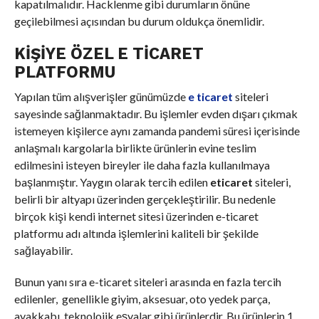
kapatılmalıdır. Hacklenme gibi durumların önüne
geçilebilmesi açısından bu durum oldukça önemlidir.
KIŞIYE ÖZEL E TICARET
PLATFORMU
Yapılan tüm alışverişler günümüzde
e ticaret
siteleri
sayesinde sağlanmaktadır. Bu işlemler evden dışarı çıkmak
istemeyen kişilerce aynı zamanda pandemi süresi içerisinde
anlaşmalı kargolarla birlikte ürünlerin evine teslim
edilmesini isteyen bireyler ile daha fazla kullanılmaya
başlanmıştır. Yaygın olarak tercih edilen
eticaret
siteleri,
belirli bir altyapı üzerinden gerçekleştirilir. Bu nedenle
birçok kişi kendi internet sitesi üzerinden e-ticaret
platformu adı altında işlemlerini kaliteli bir şekilde
sağlayabilir.
Bunun yanı sıra e-ticaret siteleri arasında en fazla tercih
edilenler, genellikle giyim, aksesuar, oto yedek parça,
ayakkabı, teknolojik eşyalar gibi ürünlerdir. Bu ürünlerin 1.