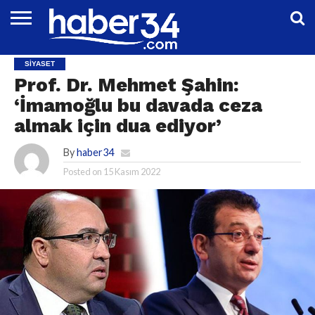
DÜNYA
EĞITIM
EKONOMI
GENEL
MAGAZIN
OTOMOTIV
SIYASET
SPOR
TEKNOLOJI
SIYASET
Prof. Dr. Mehmet Şahin:
‘İmamoğlu bu davada ceza
almak için dua ediyor’
By
haber34
Posted on
15 Kasım 2022