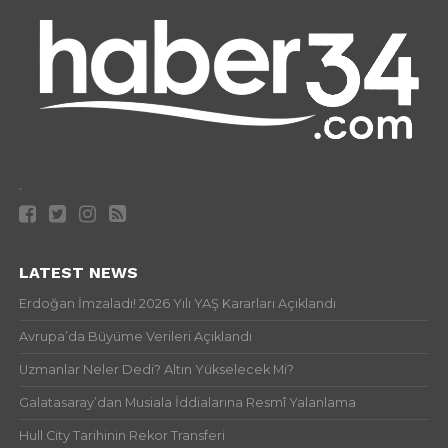
.
LATEST NEWS
Erdoğan İmzaladı! 2026 Yılı YAŞ Kararları Açıklandı
Avrupa’da Büyüme Verileri Açıklandı
Uzmanlar Neler Dedi? Altın Yükselecek Mi?
Galatasaray’dan Musiala İddialarına Resmî Yalanlama
Hull City Tarihinin Rekor Transferi