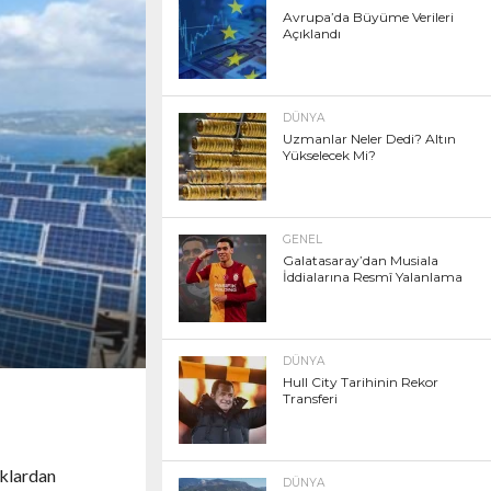
Avrupa’da Büyüme Verileri
Açıklandı
DÜNYA
Uzmanlar Neler Dedi? Altın
Yükselecek Mi?
GENEL
Galatasaray’dan Musiala
İddialarına Resmî Yalanlama
DÜNYA
Hull City Tarihinin Rekor
Transferi
aklardan
DÜNYA