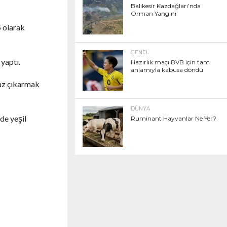
Balıkesir Kazdağları’nda
Orman Yangını
5 olarak
GENEL
yaptı.
Hazırlık maçı BVB için tam
anlamıyla kabusa döndü
gaz çıkarmak
DÜNYA
de yeşil
Ruminant Hayvanlar Ne Yer?