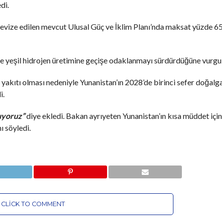
di.
revize edilen mevcut Ulusal Güç ve İklim Planı’nda maksat yüzde 6
ve yeşil hidrojen üretimine geçişe odaklanmayı sürdürdüğüne vurgu 
akıtı olması nedeniyle Yunanistan’ın 2028’de birinci sefer doğal
i.
ıyoruz”
diye ekledi. Bakan ayrıyeten Yunanistan’ın kısa müddet için
ı söyledi.
CLICK TO COMMENT