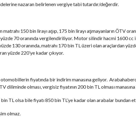
elerine nazaran belirlenen vergiye tabi tutardır/değerdir.
n matrahı 150 bin lirayı aşıp, 175 bin lirayı aşmayanların ÖTV oran
 yüzde 70 oranında vergilendiriliyor. Motor silindir hacmi 1600 cc 
 yüzde 130 oranında, matrahı 170 bin TL üzeri olan araçlardan yüz
ran yüzde 220’ye kadar çıkıyor.
e otomobillerin fiyatında bir indirim manasına geliyor. Arabahaber
V diliminde olması, vergisiz fiyatının 200 bin TL olması manasına 
bin TL olsa bile fiyatı 850 bin TL’ye kadar olan arabalar bundan etk
şim olmaz.