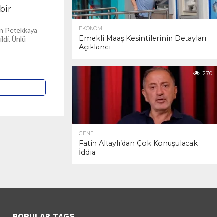
bir
EKONOMI
kan Petekkaya
Emekli Maaş Kesintilerinin Detayları
ldi. Ünlü
Açıklandı
270
GENEL
Fatih Altaylı’dan Çok Konuşulacak
İddia
POPULAR TAGS