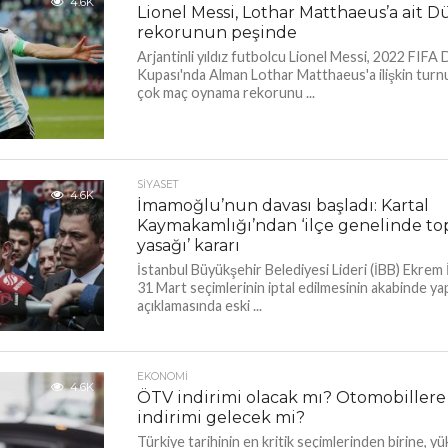
4.6K
Lionel Messi, Lothar Matthaeus’a ait 
rekorunun peşinde
Arjantinli yıldız futbolcu Lionel Messi, 2022 FIFA
Kupası'nda Alman Lothar Matthaeus'a ilişkin turnu
çok maç oynama rekorunu ...
SIYASET
4.6K
İmamoğlu’nun davası başladı: Kartal
Kaymakamlığı’ndan ‘ilçe genelinde t
yasağı’ kararı
İstanbul Büyükşehir Belediyesi Lideri (İBB) Ekre
31 Mart seçimlerinin iptal edilmesinin akabinde yap
açıklamasında eski ...
EKONOMI
4.6K
ÖTV indirimi olacak mı? Otomobiller
indirimi gelecek mi?
Türkiye tarihinin en kritik seçimlerinden birine, 