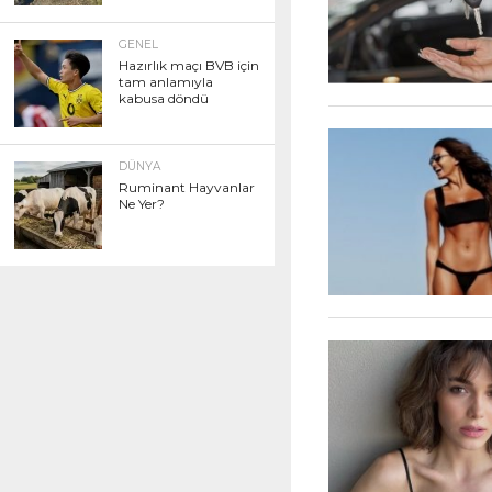
GENEL
Hazırlık maçı BVB için
tam anlamıyla
kabusa döndü
DÜNYA
Ruminant Hayvanlar
Ne Yer?