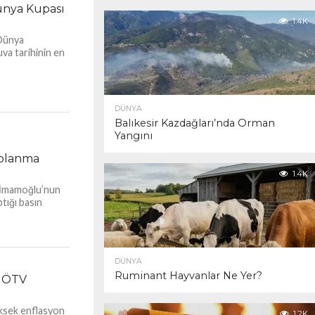
Dünya Kupası
1.4K
 Dünya
va tarihinin en
DÜNYA
Balıkesir Kazdağları’nda Orman
Yangını
oplanma
1.4K
m İmamoğlu’nun
tığı basın
DÜNYA
Ruminant Hayvanlar Ne Yer?
e ÖTV
yüksek enflasyon
1.2K