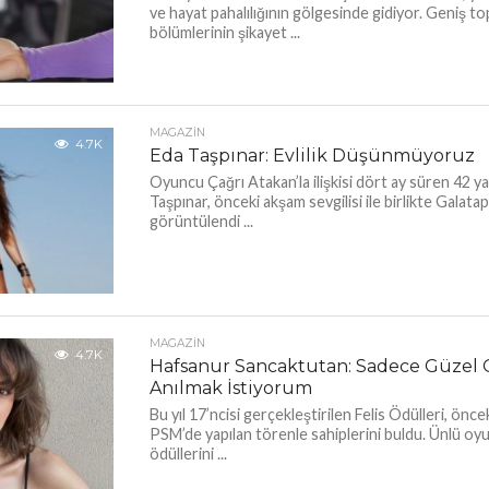
ve hayat pahalılığının gölgesinde gidiyor. Geniş t
bölümlerinin şikayet ...
MAGAZIN
4.7K
Eda Taşpınar: Evlilik Düşünmüyoruz
Oyuncu Çağrı Atakan’la ilişkisi dört ay süren 42 y
Taşpınar, önceki akşam sevgilisi ile birlikte Galatap
görüntülendi ...
MAGAZIN
4.7K
Hafsanur Sancaktutan: Sadece Güzel 
Anılmak İstiyorum
Bu yıl 17’ncisi gerçekleştirilen Felis Ödülleri, önc
PSM’de yapılan törenle sahiplerini buldu. Ünlü oyu
ödüllerini ...