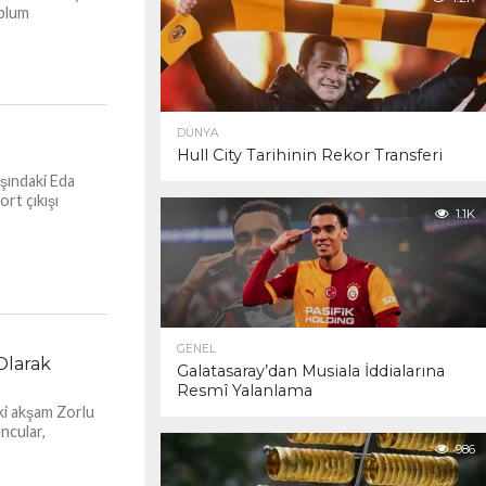
oplum
DÜNYA
Hull City Tarihinin Rekor Transferi
aşındaki Eda
ort çıkışı
1.1K
GENEL
Olarak
Galatasaray’dan Musiala İddialarına
Resmî Yalanlama
eki akşam Zorlu
ncular,
986