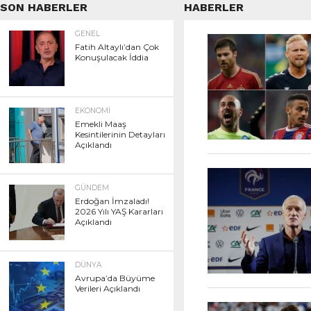
SON HABERLER
HABERLER
GENEL
Fatih Altaylı’dan Çok
Konuşulacak İddia
EKONOMI
Emekli Maaş
Kesintilerinin Detayları
Açıklandı
GÜNDEM
Erdoğan İmzaladı!
2026 Yılı YAŞ Kararları
Açıklandı
DÜNYA
Avrupa’da Büyüme
Verileri Açıklandı