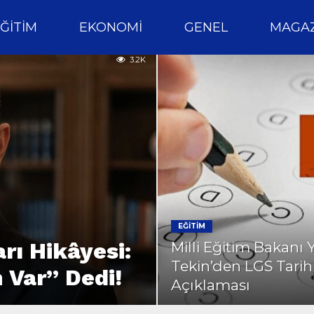
ĞITIM
EKONOMI
GENEL
MAGAZ
3.2K
EĞITIM
rı Hikâyesi:
Milli Eğitim Bakanı 
Tekin’den LGS Tarih
 Var” Dedi!
Açıklaması