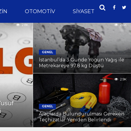
IN
OTOMOTIV
SIYASET
SPOR
2.8K
2.6K
GENEL
İstanbul’da 3 Günde Yoğun Yağış ile
Metrekareye 97.8 kg Düştü
2.9K
Yusuf
GENEL
i
Araçlarda Bulundurulması Gereken
Teçhizatlar Yeniden Belirlendi