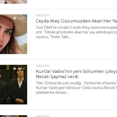
MAGAZIN
4.7K
Ceyda Ateş: Gözümüzden Akan Her Ya
‘Son Dilek’te rol alan Ceyda Ateş, basın mensupla
etti. “Filmde gözümden akan her yaş aslında gerç
oyuncu, “Kızım Talia ...
MAGAZIN
4.7K
Kurtlar Vadisi’nin yeni bölümleri çıkıy
Necati Şaşmaz verdi
Tüm Türkiye’nin çok sevdiği, Türkiye’nin efsanesi
Kurtlar Vadisi geri dönüyor! Ünlü oyuncu Necati 
çekimlerine devam ...
MAGAZIN