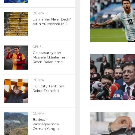
DÜNYA
Uzmanlar Neler Dedi?
Altın Yükselecek Mi?
GENEL
Galatasaray’dan
Musiala İddialarına
Resmî Yalanlama
DÜNYA
Hull City Tarihinin
Rekor Transferi
DÜNYA
Balıkesir
Kazdağları’nda
Orman Yangını