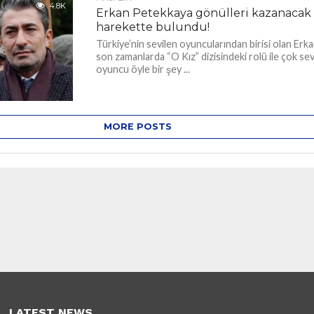
4.8K
Erkan Petekkaya gönülleri kazanacak 
harekette bulundu!
Türkiye’nin sevilen oyuncularından birisi olan Er
son zamanlarda “O Kız” dizisindeki rolü ile çok sevi
oyuncu öyle bir şey ...
MORE POSTS
LATEST NEWS