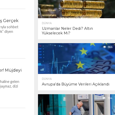
ş Gerçek
DÜNYA
rıyla sohbet
Uzmanlar Neler Dedi? Altın
ek” diyen
Yükselecek Mi?
866
or! Müjdeyi
DÜNYA
 haline gelen
Avrupa’da Büyüme Verileri Açıklandı
Şaşmaz, dizi
394