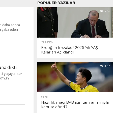
POPÜLER YAZILAR
2.5K
n daha sonra
da çaba eden
GÜNDEM
Erdoğan İmzaladı! 2026 Yılı YAŞ
Kararları Açıklandı
1.4K
na dikti
ci yaşayan tek
zo'nun
GENEL
Hazırlık maçı BVB için tam anlamıyla
kabusa döndü